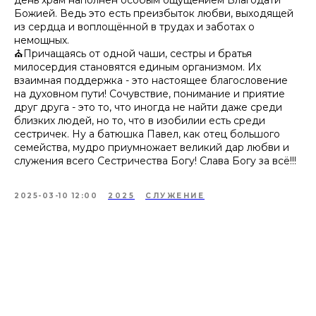
день храм наполнен особым ощущением Благодати
Божией. Ведь это есть преизбыток любви, выходящей
из сердца и воплощённой в трудах и заботах о
немощных.
⛪Причащаясь от одной чаши, сестры и братья
милосердия становятся единым организмом. Их
взаимная поддержка - это настоящее благословение
на духовном пути! Сочувствие, понимание и приятие
друг друга - это то, что иногда не найти даже среди
близких людей, но то, что в изобилии есть среди
сестричек. Ну а батюшка Павел, как отец большого
семейства, мудро приумножает великий дар любви и
служения всего Сестричества Богу! Слава Богу за всё!!!
2025-03-10 12:00
2025
СЛУЖЕНИЕ